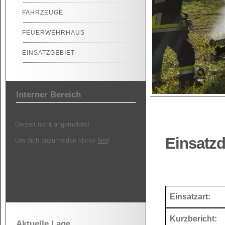
FAHRZEUGE
FEUERWEHRHAUS
EINSATZGEBIET
Interner Bereich
Derzeit nicht angemeldet!
Einsatzd
Um dich anzumelden klicke
hier
!
Einsatzart:
Kurzbericht:
Aktuelle Lage