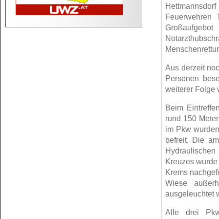
Hettmannsdor
Feuerwehren T
Großaufgebot
Notarzthubsc
Menschenrettun
Aus derzeit noc
Personen bes
weiterer Folge
Beim Eintreffen
rund 150 Meter
im Pkw wurden
befreit. Die a
Hydraulischen
Kreuzes wurde 
Krems nachgefo
Wiese außerh
ausgeleuchtet 
Alle drei Pk